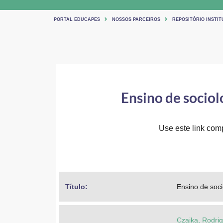
PORTAL EDUCAPES
NOSSOS PARCEIROS
REPOSITÓRIO INSTI
Ensino de sociol
Use este link comp
Título: 
Ensino de soci
Czajka, Rodrig