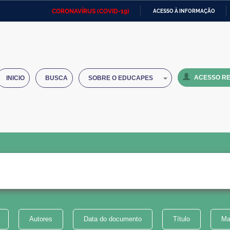
CORONAVÍRUS (COVID-19)
ACESSO À INFORMAÇÃO
Ministério da Defesa
Ministério das Relações
Mini
IR
Exteriores
PARA
O
Ministério da Cidadania
Ministério da Saúde
Mini
CONTEÚDO
ACESSO RE
INICIO
BUSCA
SOBRE O EDUCAPES
Ministério do Desenvolvimento
Controladoria-Geral da União
Minis
Regional
e do
Advocacia-Geral da União
Banco Central do Brasil
Plana
Autores
Data do documento
Título
Ma