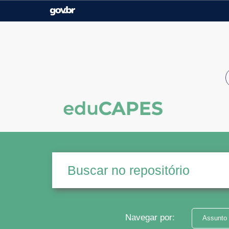
Casa Civil
Ministério da Justiça e
Segurança Pública
Ministério da Agricultura,
Ministério da Educação
Pecuária e Abastecimento
Ministério do Meio Ambiente
Ministério do Turismo
Secretaria de Governo
Gabinete de Segurança
Institucional
Navegar por:
Assunto