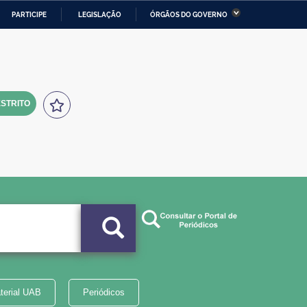
PARTICIPE
LEGISLAÇÃO
ÓRGÃOS DO GOVERNO
stério da Economia
Ministério da Infraestrutura
stério de Minas e Energia
Ministério da Ciência,
Tecnologia, Inovações e
Comunicações
STRITO
tério da Mulher, da Família
Secretaria-Geral
s Direitos Humanos
lto
terial UAB
Periódicos