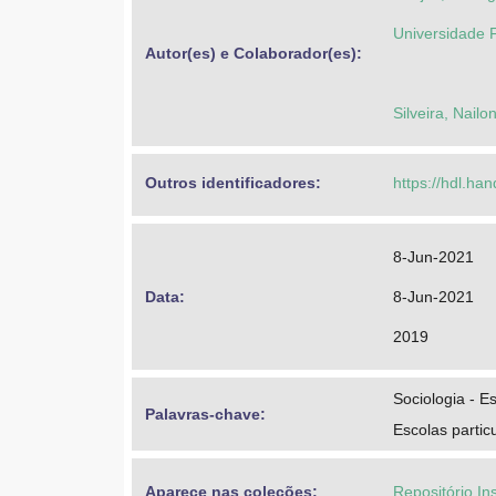
Universidade 
Autor(es) e Colaborador(es): 
Silveira, Nailo
Outros identificadores: 
https://hdl.ha
8-Jun-2021
Data: 
8-Jun-2021
2019
Sociologia - E
Palavras-chave: 
Escolas partic
Aparece nas coleções:
Repositório In