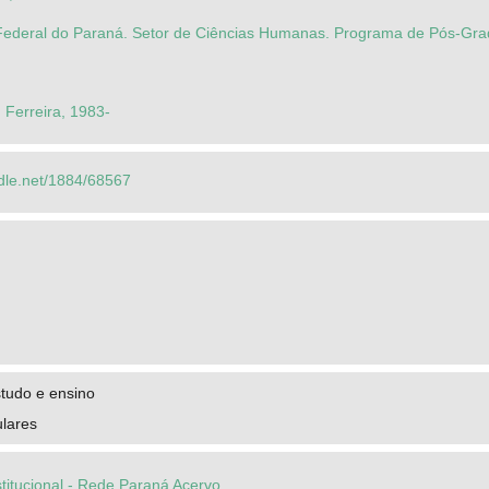
Federal do Paraná. Setor de Ciências Humanas. Programa de Pós-Gr
n Ferreira, 1983-
ndle.net/1884/68567
studo e ensino
ulares
stitucional - Rede Paraná Acervo