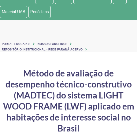
Ministério de Minas e Energia
Material UAB
Periódicos
Ministério da Ciência, Tecnologia, Inovações e Comunicações
Ministério do Meio Ambiente
PORTAL EDUCAPES
NOSSOS PARCEIROS
Ministério do Turismo
REPOSITÓRIO INSTITUCIONAL - REDE PARANÁ ACERVO
Ministério do Desenvolvimento Regional
Método de avaliação de
Controladoria-Geral da União
desempenho técnico-construtivo
Ministério da Mulher, da Família e dos Direitos Humanos
(MADTEC) do sistema LIGHT
Secretaria-Geral
WOOD FRAME (LWF) aplicado em
habitações de interesse social no
Secretaria de Governo
Brasil
Gabinete de Segurança Institucional