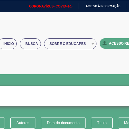
CORONAVÍRUS (COVID-19)
ACESSO À INFORMAÇÃO
Ministério da Defesa
Ministério das Relações
Mini
IR
Exteriores
PARA
O
Ministério da Cidadania
Ministério da Saúde
Mini
CONTEÚDO
ACESSO RE
INICIO
BUSCA
SOBRE O EDUCAPES
Ministério do Desenvolvimento
Controladoria-Geral da União
Minis
Regional
e do
Advocacia-Geral da União
Banco Central do Brasil
Plana
Autores
Data do documento
Título
Ma