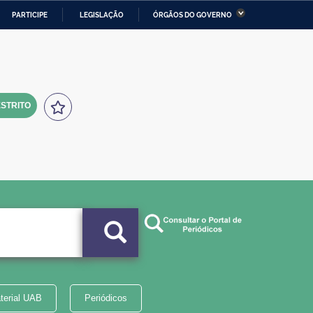
PARTICIPE
LEGISLAÇÃO
ÓRGÃOS DO GOVERNO
stério da Economia
Ministério da Infraestrutura
stério de Minas e Energia
Ministério da Ciência,
Tecnologia, Inovações e
Comunicações
STRITO
tério da Mulher, da Família
Secretaria-Geral
s Direitos Humanos
lto
terial UAB
Periódicos