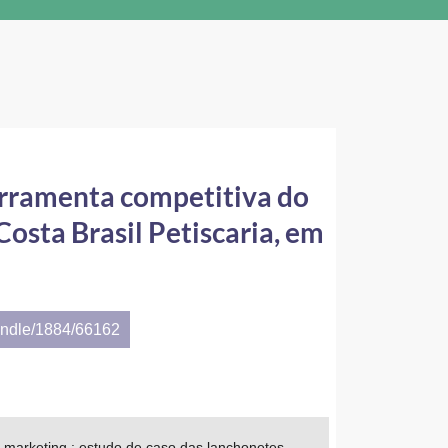
erramenta competitiva do
osta Brasil Petiscaria, em
andle/1884/66162
o marketing : estudo de caso das lanchonetes