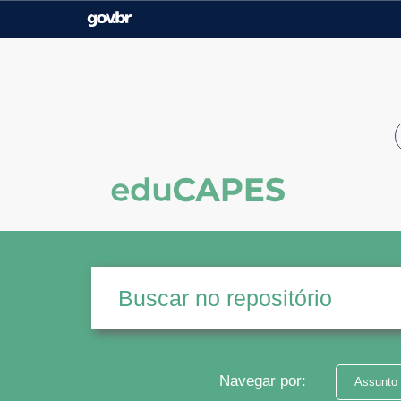
Casa Civil
Ministério da Justiça e
Segurança Pública
Ministério da Agricultura,
Ministério da Educação
Pecuária e Abastecimento
Ministério do Meio Ambiente
Ministério do Turismo
Secretaria de Governo
Gabinete de Segurança
Institucional
Navegar por:
Assunto