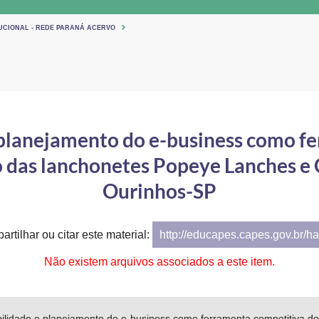
TUCIONAL - REDE PARANÁ ACERVO
e planejamento do e-business como f
o das lanchonetes Popeye Lanches e C
Ourinhos-SP
artilhar ou citar este material:
http://educapes.capes.gov.br/h
Não existem arquivos associados a este item.
bilidade e planejamento do e-business como ferramenta competitiva d