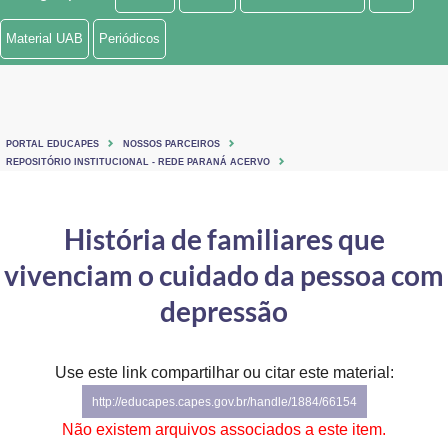
Ministério de Minas e Energia
Material UAB
Periódicos
Ministério da Ciência, Tecnologia, Inovações e Comunicações
Ministério do Meio Ambiente
PORTAL EDUCAPES
NOSSOS PARCEIROS
Ministério do Turismo
REPOSITÓRIO INSTITUCIONAL - REDE PARANÁ ACERVO
Ministério do Desenvolvimento Regional
História de familiares que
Controladoria-Geral da União
vivenciam o cuidado da pessoa com
Ministério da Mulher, da Família e dos Direitos Humanos
depressão
Secretaria-Geral
Use este link compartilhar ou citar este material:
Secretaria de Governo
http://educapes.capes.gov.br/handle/1884/66154
Gabinete de Segurança Institucional
Não existem arquivos associados a este item.