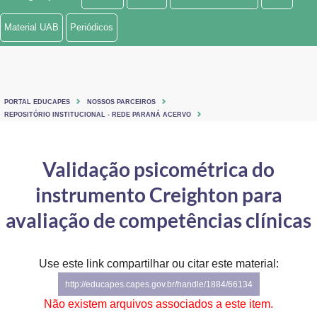
Ministério de Minas e Energia
Material UAB
Periódicos
Ministério da Ciência, Tecnologia, Inovações e Comunicações
Ministério do Meio Ambiente
PORTAL EDUCAPES
NOSSOS PARCEIROS
Ministério do Turismo
REPOSITÓRIO INSTITUCIONAL - REDE PARANÁ ACERVO
Ministério do Desenvolvimento Regional
Validação psicométrica do
Controladoria-Geral da União
instrumento Creighton para
Ministério da Mulher, da Família e dos Direitos Humanos
avaliação de competências clínicas
Secretaria-Geral
Use este link compartilhar ou citar este material:
Secretaria de Governo
http://educapes.capes.gov.br/handle/1884/66134
Gabinete de Segurança Institucional
Não existem arquivos associados a este item.