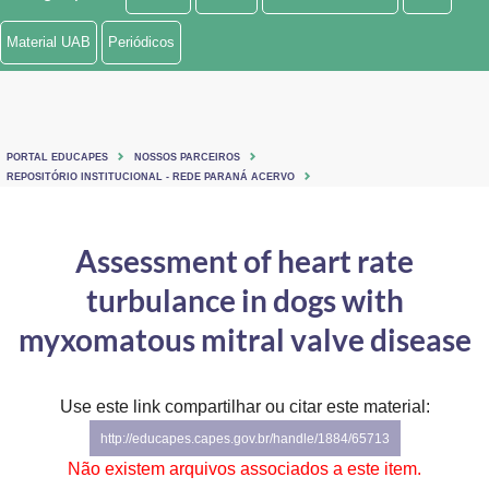
Ministério de Minas e Energia
Material UAB
Periódicos
Ministério da Ciência, Tecnologia, Inovações e Comunicações
Ministério do Meio Ambiente
PORTAL EDUCAPES
NOSSOS PARCEIROS
Ministério do Turismo
REPOSITÓRIO INSTITUCIONAL - REDE PARANÁ ACERVO
Ministério do Desenvolvimento Regional
Assessment of heart rate
Controladoria-Geral da União
turbulance in dogs with
Ministério da Mulher, da Família e dos Direitos Humanos
myxomatous mitral valve disease
Secretaria-Geral
Use este link compartilhar ou citar este material:
Secretaria de Governo
http://educapes.capes.gov.br/handle/1884/65713
Gabinete de Segurança Institucional
Não existem arquivos associados a este item.