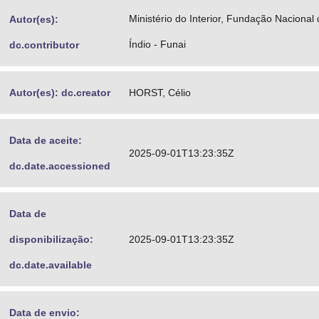
Advocacia-Geral da União
Ministério do Interior, Fundação Nacional
Autor(es):
Índio - Funai
dc.contributor
Banco Central do Brasil
Planalto
Autor(es): dc.creator
HORST, Célio
Data de aceite:
2025-09-01T13:23:35Z
dc.date.accessioned
Data de
disponibilização:
2025-09-01T13:23:35Z
dc.date.available
Data de envio: