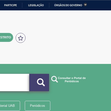
PARTICIPE
LEGISLAÇÃO
ÓRGÃOS DO GOVERNO
stério da Economia
Ministério da Infraestrutura
stério de Minas e Energia
Ministério da Ciência,
Tecnologia, Inovações e
Comunicações
STRITO
tério da Mulher, da Família
Secretaria-Geral
s Direitos Humanos
lto
terial UAB
Periódicos