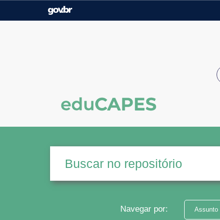
Casa Civil
Ministério da Justiça e
Segurança Pública
Ministério da Agricultura,
Ministério da Educação
Pecuária e Abastecimento
Ministério do Meio Ambiente
Ministério do Turismo
Secretaria de Governo
Gabinete de Segurança
Institucional
Navegar por:
Assunto