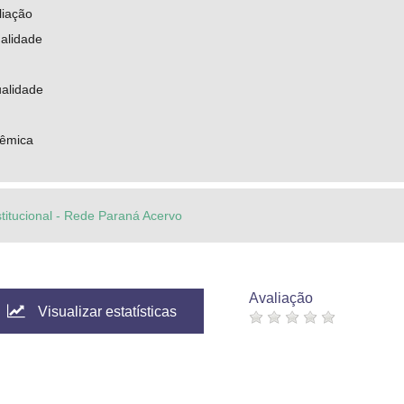
liação
ualidade
ualidade
êmica
stitucional - Rede Paraná Acervo
Avaliação
Visualizar estatísticas