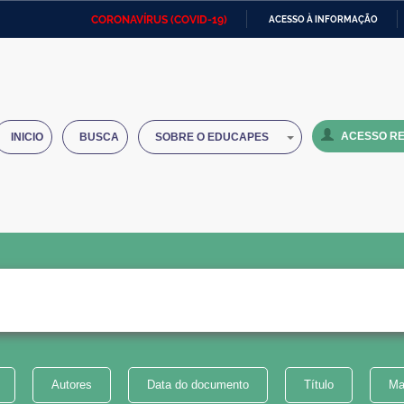
CORONAVÍRUS (COVID-19)
ACESSO À INFORMAÇÃO
Ministério da Defesa
Ministério das Relações
Mini
IR
Exteriores
PARA
O
Ministério da Cidadania
Ministério da Saúde
Mini
CONTEÚDO
ACESSO RE
INICIO
BUSCA
SOBRE O EDUCAPES
Ministério do Desenvolvimento
Controladoria-Geral da União
Minis
Regional
e do
Advocacia-Geral da União
Banco Central do Brasil
Plana
Autores
Data do documento
Título
Ma