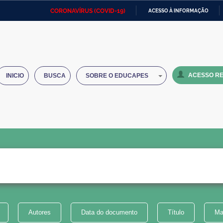
CORONAVÍRUS (COVID-19)
ACESSO À INFORMAÇÃO
Ministério da Defesa
Ministério das Relações
Mini
IR
Exteriores
PARA
O
Ministério da Cidadania
Ministério da Saúde
Mini
CONTEÚDO
ACESSO RE
INICIO
BUSCA
SOBRE O EDUCAPES
Ministério do Desenvolvimento
Controladoria-Geral da União
Minis
Regional
e do
Advocacia-Geral da União
Banco Central do Brasil
Plana
Autores
Data do documento
Título
Ma