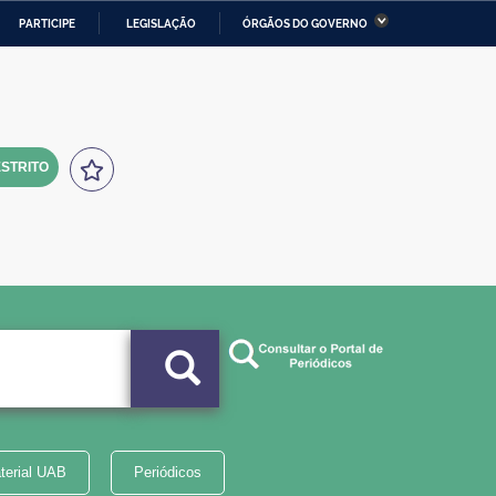
PARTICIPE
LEGISLAÇÃO
ÓRGÃOS DO GOVERNO
stério da Economia
Ministério da Infraestrutura
stério de Minas e Energia
Ministério da Ciência,
Tecnologia, Inovações e
Comunicações
STRITO
tério da Mulher, da Família
Secretaria-Geral
s Direitos Humanos
lto
terial UAB
Periódicos