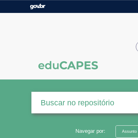
Casa Civil
Ministério da Justiça e
Segurança Pública
Ministério da Agricultura,
Ministério da Educação
Pecuária e Abastecimento
Ministério do Meio Ambiente
Ministério do Turismo
Secretaria de Governo
Gabinete de Segurança
Institucional
Navegar por:
Assunto