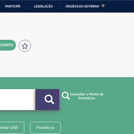
PARTICIPE
LEGISLAÇÃO
ÓRGÃOS DO GOVERNO
stério da Economia
Ministério da Infraestrutura
stério de Minas e Energia
Ministério da Ciência,
Tecnologia, Inovações e
Comunicações
STRITO
tério da Mulher, da Família
Secretaria-Geral
s Direitos Humanos
lto
terial UAB
Periódicos