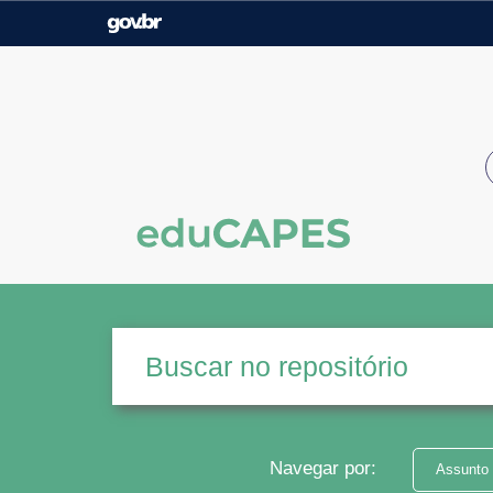
Casa Civil
Ministério da Justiça e
Segurança Pública
Ministério da Agricultura,
Ministério da Educação
Pecuária e Abastecimento
Ministério do Meio Ambiente
Ministério do Turismo
Secretaria de Governo
Gabinete de Segurança
Institucional
Navegar por:
Assunto