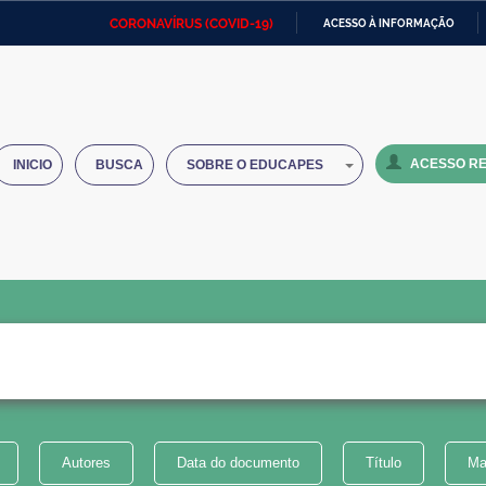
CORONAVÍRUS (COVID-19)
ACESSO À INFORMAÇÃO
Ministério da Defesa
Ministério das Relações
Mini
IR
Exteriores
PARA
O
Ministério da Cidadania
Ministério da Saúde
Mini
CONTEÚDO
ACESSO RE
INICIO
BUSCA
SOBRE O EDUCAPES
Ministério do Desenvolvimento
Controladoria-Geral da União
Minis
Regional
e do
Advocacia-Geral da União
Banco Central do Brasil
Plana
Autores
Data do documento
Título
Ma