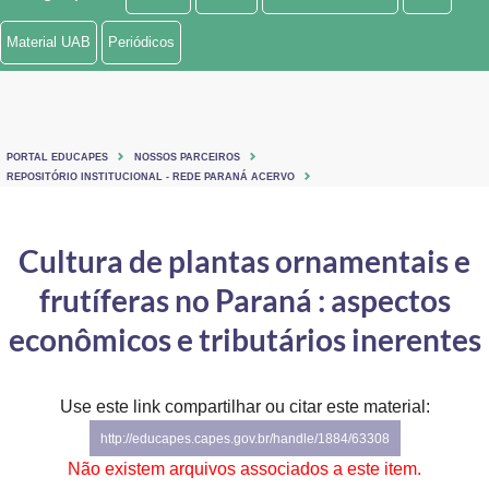
Ministério de Minas e Energia
Material UAB
Periódicos
Ministério da Ciência, Tecnologia, Inovações e Comunicações
Ministério do Meio Ambiente
PORTAL EDUCAPES
NOSSOS PARCEIROS
Ministério do Turismo
REPOSITÓRIO INSTITUCIONAL - REDE PARANÁ ACERVO
Ministério do Desenvolvimento Regional
Cultura de plantas ornamentais e
Controladoria-Geral da União
frutíferas no Paraná : aspectos
Ministério da Mulher, da Família e dos Direitos Humanos
econômicos e tributários inerentes
Secretaria-Geral
Use este link compartilhar ou citar este material:
Secretaria de Governo
http://educapes.capes.gov.br/handle/1884/63308
Gabinete de Segurança Institucional
Não existem arquivos associados a este item.