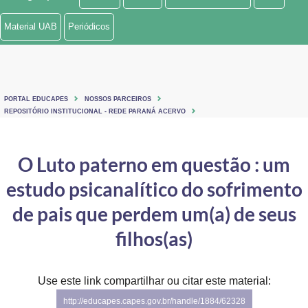
Ministério de Minas e Energia
Material UAB
Periódicos
Ministério da Ciência, Tecnologia, Inovações e Comunicações
Ministério do Meio Ambiente
PORTAL EDUCAPES
NOSSOS PARCEIROS
Ministério do Turismo
REPOSITÓRIO INSTITUCIONAL - REDE PARANÁ ACERVO
Ministério do Desenvolvimento Regional
O Luto paterno em questão : um
Controladoria-Geral da União
estudo psicanalítico do sofrimento
Ministério da Mulher, da Família e dos Direitos Humanos
de pais que perdem um(a) de seus
Secretaria-Geral
filhos(as)
Secretaria de Governo
Use este link compartilhar ou citar este material:
Gabinete de Segurança Institucional
http://educapes.capes.gov.br/handle/1884/62328