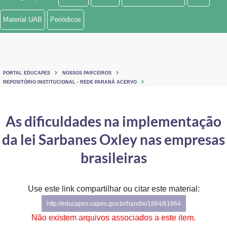
Ministério de Minas e Energia
Material UAB
Periódicos
Ministério da Ciência, Tecnologia, Inovações e Comunicações
Ministério do Meio Ambiente
PORTAL EDUCAPES
NOSSOS PARCEIROS
Ministério do Turismo
REPOSITÓRIO INSTITUCIONAL - REDE PARANÁ ACERVO
Ministério do Desenvolvimento Regional
As dificuldades na implementação
Controladoria-Geral da União
da lei Sarbanes Oxley nas empresas
Ministério da Mulher, da Família e dos Direitos Humanos
brasileiras
Secretaria-Geral
Use este link compartilhar ou citar este material:
Secretaria de Governo
http://educapes.capes.gov.br/handle/1884/61964
Gabinete de Segurança Institucional
Não existem arquivos associados a este item.