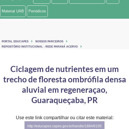
Ministério de Minas e Energia
Material UAB
Periódicos
Ministério da Ciência, Tecnologia, Inovações e Comunicações
Ministério do Meio Ambiente
PORTAL EDUCAPES
NOSSOS PARCEIROS
Ministério do Turismo
REPOSITÓRIO INSTITUCIONAL - REDE PARANÁ ACERVO
Ministério do Desenvolvimento Regional
Ciclagem de nutrientes em um
Controladoria-Geral da União
trecho de floresta ombrófila densa
Ministério da Mulher, da Família e dos Direitos Humanos
aluvial em regeneraçao,
Secretaria-Geral
Guaraqueçaba, PR
Secretaria de Governo
Use este link compartilhar ou citar este material:
Gabinete de Segurança Institucional
http://educapes.capes.gov.br/handle/1884/6195