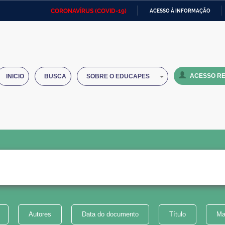
CORONAVÍRUS (COVID-19)
ACESSO À INFORMAÇÃO
Ministério da Defesa
Ministério das Relações
Mini
IR
Exteriores
PARA
O
Ministério da Cidadania
Ministério da Saúde
Mini
CONTEÚDO
ACESSO RE
INICIO
BUSCA
SOBRE O EDUCAPES
Ministério do Desenvolvimento
Controladoria-Geral da União
Minis
Regional
e do
Advocacia-Geral da União
Banco Central do Brasil
Plana
Autores
Data do documento
Título
Ma