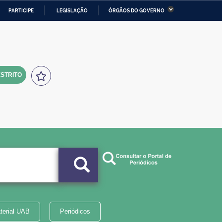
PARTICIPE
LEGISLAÇÃO
ÓRGÃOS DO GOVERNO
stério da Economia
Ministério da Infraestrutura
stério de Minas e Energia
Ministério da Ciência,
Tecnologia, Inovações e
Comunicações
STRITO
tério da Mulher, da Família
Secretaria-Geral
s Direitos Humanos
lto
terial UAB
Periódicos