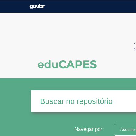
Casa Civil
Ministério da Justiça e
Segurança Pública
Ministério da Agricultura,
Ministério da Educação
Pecuária e Abastecimento
Ministério do Meio Ambiente
Ministério do Turismo
Secretaria de Governo
Gabinete de Segurança
Institucional
Navegar por:
Assunto