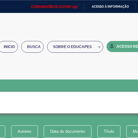
CORONAVÍRUS (COVID-19)
ACESSO À INFORMAÇÃO
Ministério da Defesa
Ministério das Relações
Mini
IR
Exteriores
PARA
O
Ministério da Cidadania
Ministério da Saúde
Mini
CONTEÚDO
ACESSO RE
INICIO
BUSCA
SOBRE O EDUCAPES
Ministério do Desenvolvimento
Controladoria-Geral da União
Minis
Regional
e do
Advocacia-Geral da União
Banco Central do Brasil
Plana
Autores
Data do documento
Título
Ma