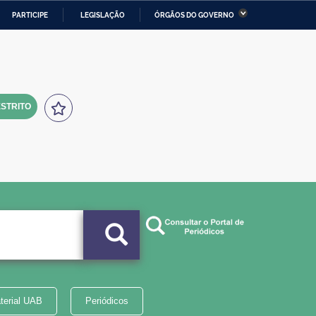
PARTICIPE
LEGISLAÇÃO
ÓRGÃOS DO GOVERNO
stério da Economia
Ministério da Infraestrutura
stério de Minas e Energia
Ministério da Ciência,
Tecnologia, Inovações e
Comunicações
STRITO
tério da Mulher, da Família
Secretaria-Geral
s Direitos Humanos
lto
terial UAB
Periódicos