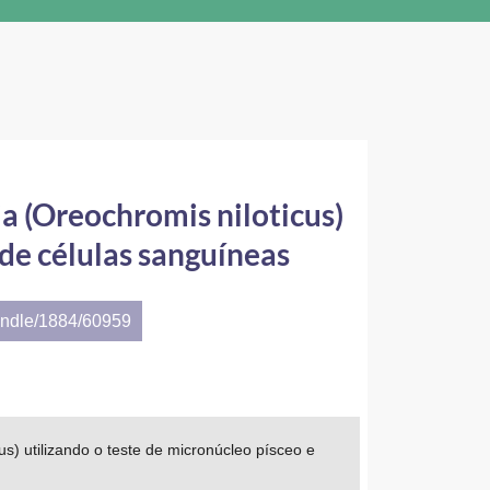
ia (Oreochromis niloticus)
 de células sanguíneas
andle/1884/60959
us) utilizando o teste de micronúcleo písceo e