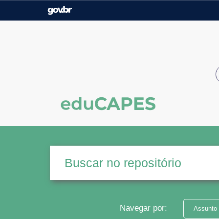
Casa Civil
Ministério da Justiça e
Segurança Pública
Ministério da Agricultura,
Ministério da Educação
Pecuária e Abastecimento
Ministério do Meio Ambiente
Ministério do Turismo
Secretaria de Governo
Gabinete de Segurança
Institucional
Navegar por:
Assunto