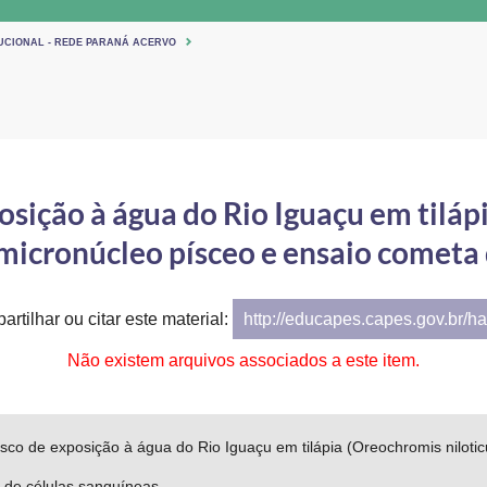
TUCIONAL - REDE PARANÁ ACERVO
osição à água do Rio Iguaçu em tiláp
 micronúcleo písceo e ensaio cometa
artilhar ou citar este material:
http://educapes.capes.gov.br/h
Não existem arquivos associados a este item.
isco de exposição à água do Rio Iguaçu em tilápia (Oreochromis nilotic
 de células sanguíneas