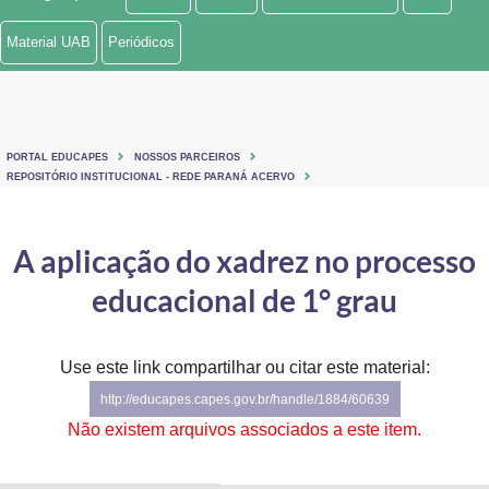
Ministério de Minas e Energia
Material UAB
Periódicos
Ministério da Ciência, Tecnologia, Inovações e Comunicações
Ministério do Meio Ambiente
PORTAL EDUCAPES
NOSSOS PARCEIROS
Ministério do Turismo
REPOSITÓRIO INSTITUCIONAL - REDE PARANÁ ACERVO
Ministério do Desenvolvimento Regional
A aplicação do xadrez no processo
Controladoria-Geral da União
educacional de 1° grau
Ministério da Mulher, da Família e dos Direitos Humanos
Use este link compartilhar ou citar este material:
Secretaria-Geral
http://educapes.capes.gov.br/handle/1884/60639
Secretaria de Governo
Não existem arquivos associados a este item.
Gabinete de Segurança Institucional