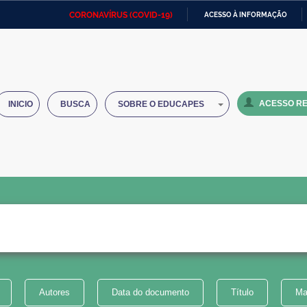
CORONAVÍRUS (COVID-19)
ACESSO À INFORMAÇÃO
Ministério da Defesa
Ministério das Relações
Mini
IR
Exteriores
PARA
O
Ministério da Cidadania
Ministério da Saúde
Mini
CONTEÚDO
ACESSO RE
INICIO
BUSCA
SOBRE O EDUCAPES
Ministério do Desenvolvimento
Controladoria-Geral da União
Minis
Regional
e do
Advocacia-Geral da União
Banco Central do Brasil
Plana
Autores
Data do documento
Título
Ma