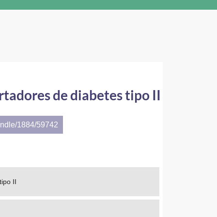
rtadores de diabetes tipo II
andle/1884/59742
ipo II