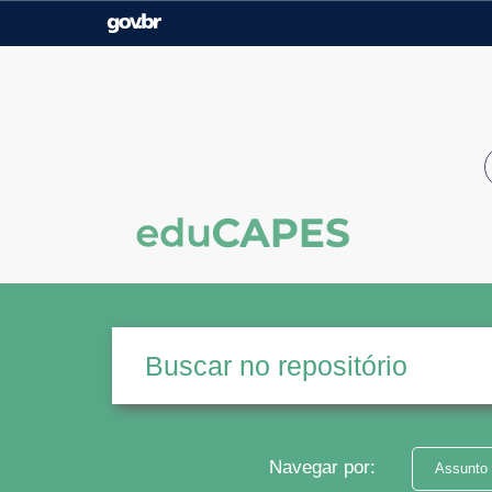
Casa Civil
Ministério da Justiça e
Segurança Pública
Ministério da Agricultura,
Ministério da Educação
Pecuária e Abastecimento
Ministério do Meio Ambiente
Ministério do Turismo
Secretaria de Governo
Gabinete de Segurança
Institucional
Navegar por:
Assunto