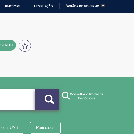
PARTICIPE
LEGISLAÇÃO
ÓRGÃOS DO GOVERNO
stério da Economia
Ministério da Infraestrutura
stério de Minas e Energia
Ministério da Ciência,
Tecnologia, Inovações e
Comunicações
STRITO
tério da Mulher, da Família
Secretaria-Geral
s Direitos Humanos
lto
terial UAB
Periódicos