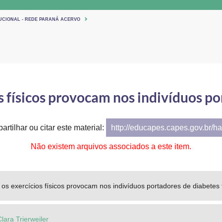
TUCIONAL - REDE PARANÁ ACERVO
s físicos provocam nos indivíduos po
artilhar ou citar este material:
http://educapes.capes.gov.br/h
Não existem arquivos associados a este item.
 os exercícios físicos provocam nos indivíduos portadores de diabetes t
lara Trierweiler