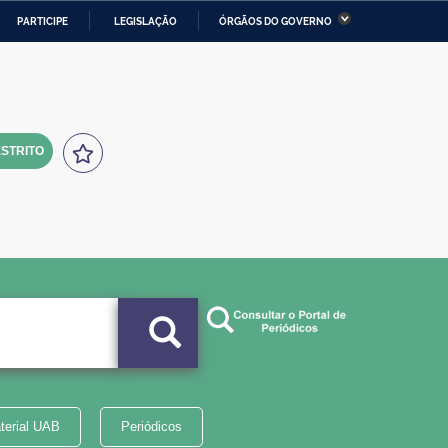
PARTICIPE
LEGISLAÇÃO
ÓRGÃOS DO GOVERNO
stério da Economia
Ministério da Infraestrutura
stério de Minas e Energia
Ministério da Ciência,
Tecnologia, Inovações e
Comunicações
STRITO
tério da Mulher, da Família
Secretaria-Geral
s Direitos Humanos
lto
terial UAB
Periódicos