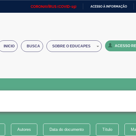
CORONAVÍRUS (COVID-19)
ACESSO À INFORMAÇÃO
Ministério da Defesa
Ministério das Relações
Mini
IR
Exteriores
PARA
O
Ministério da Cidadania
Ministério da Saúde
Mini
CONTEÚDO
ACESSO RE
INICIO
BUSCA
SOBRE O EDUCAPES
Ministério do Desenvolvimento
Controladoria-Geral da União
Minis
Regional
e do
Advocacia-Geral da União
Banco Central do Brasil
Plana
Autores
Data do documento
Título
Ma