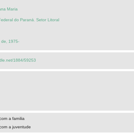
ana Maria
ederal do Paraná. Setor Litoral
 de, 1975-
ndle.net/1884/59253
 com a familia
 com a juventude