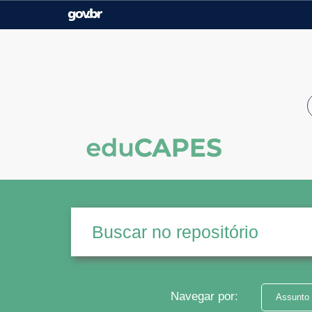
Casa Civil
Ministério da Justiça e
Segurança Pública
Ministério da Agricultura,
Ministério da Educação
Pecuária e Abastecimento
Ministério do Meio Ambiente
Ministério do Turismo
Secretaria de Governo
Gabinete de Segurança
Institucional
Navegar por:
Assunto