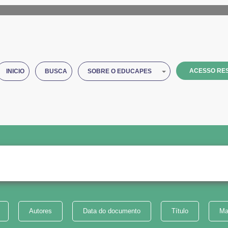
ACESSO RES
INICIO
BUSCA
SOBRE O EDUCAPES
Autores
Data do documento
Título
Ma