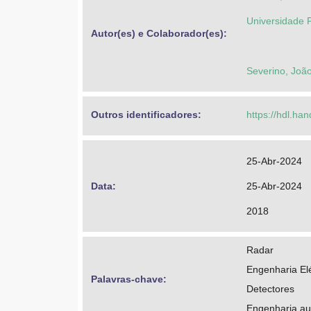
Universidade 
Autor(es) e Colaborador(es): 
Severino, João
Outros identificadores: 
https://hdl.ha
25-Abr-2024
Data: 
25-Abr-2024
2018
Radar
Engenharia Elé
Palavras-chave: 
Detectores
Engenharia au