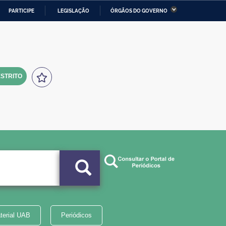
PARTICIPE
LEGISLAÇÃO
ÓRGÃOS DO GOVERNO
stério da Economia
Ministério da Infraestrutura
stério de Minas e Energia
Ministério da Ciência,
Tecnologia, Inovações e
Comunicações
STRITO
tério da Mulher, da Família
Secretaria-Geral
s Direitos Humanos
lto
terial UAB
Periódicos