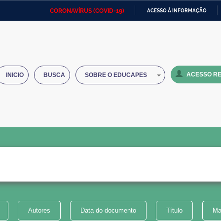
CORONAVÍRUS (COVID-19)
ACESSO À INFORMAÇÃO
Ministério da Defesa
Ministério das Relações
Mini
IR
Exteriores
PARA
O
Ministério da Cidadania
Ministério da Saúde
Mini
CONTEÚDO
ACESSO RE
INICIO
BUSCA
SOBRE O EDUCAPES
Ministério do Desenvolvimento
Controladoria-Geral da União
Minis
Regional
e do
Advocacia-Geral da União
Banco Central do Brasil
Plana
Autores
Data do documento
Título
Ma