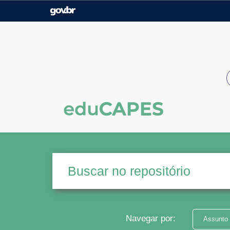
Casa Civil
Ministério da Justiça e
Segurança Pública
Ministério da Agricultura,
Ministério da Educação
Pecuária e Abastecimento
Ministério do Meio Ambiente
Ministério do Turismo
Secretaria de Governo
Gabinete de Segurança
Institucional
Navegar por:
Assunto