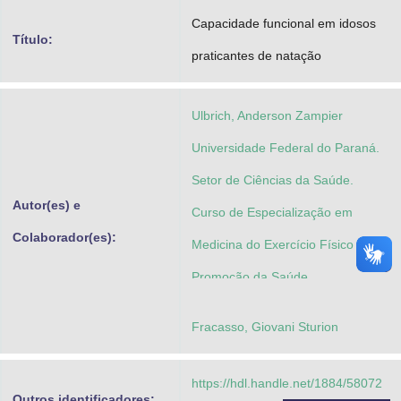
Advocacia-Geral da União
Capacidade funcional em idosos
Título:
praticantes de natação
Banco Central do Brasil
Planalto
Ulbrich, Anderson Zampier
Universidade Federal do Paraná.
Setor de Ciências da Saúde.
Autor(es) e
Curso de Especialização em
Colaborador(es):
Medicina do Exercício Físico na
Promoção da Saúde
Fracasso, Giovani Sturion
https://hdl.handle.net/1884/58072
Outros identificadores: