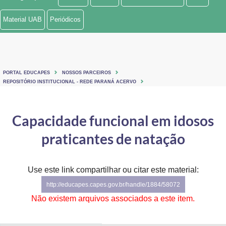
Ministério de Minas e Energia
Material UAB
Periódicos
Ministério da Ciência, Tecnologia, Inovações e Comunicações
Ministério do Meio Ambiente
PORTAL EDUCAPES
NOSSOS PARCEIROS
Ministério do Turismo
REPOSITÓRIO INSTITUCIONAL - REDE PARANÁ ACERVO
Ministério do Desenvolvimento Regional
Capacidade funcional em idosos
Controladoria-Geral da União
praticantes de natação
Ministério da Mulher, da Família e dos Direitos Humanos
Use este link compartilhar ou citar este material:
Secretaria-Geral
http://educapes.capes.gov.br/handle/1884/58072
Secretaria de Governo
Não existem arquivos associados a este item.
Gabinete de Segurança Institucional