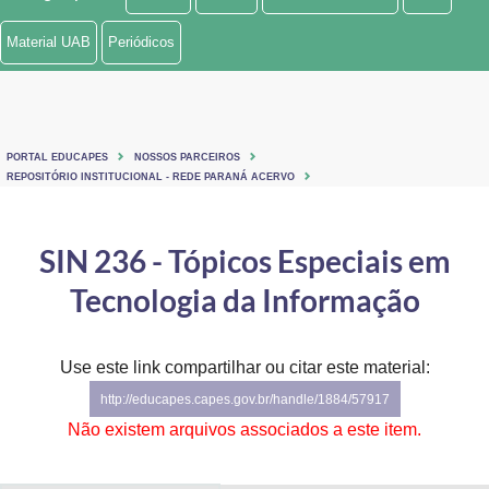
Ministério de Minas e Energia
Material UAB
Periódicos
Ministério da Ciência, Tecnologia, Inovações e Comunicações
Ministério do Meio Ambiente
PORTAL EDUCAPES
NOSSOS PARCEIROS
Ministério do Turismo
REPOSITÓRIO INSTITUCIONAL - REDE PARANÁ ACERVO
Ministério do Desenvolvimento Regional
SIN 236 - Tópicos Especiais em
Controladoria-Geral da União
Tecnologia da Informação
Ministério da Mulher, da Família e dos Direitos Humanos
Use este link compartilhar ou citar este material:
Secretaria-Geral
http://educapes.capes.gov.br/handle/1884/57917
Secretaria de Governo
Não existem arquivos associados a este item.
Gabinete de Segurança Institucional