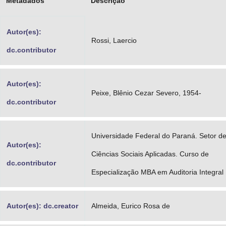
Metadados
Descrição
Advocacia-Geral da União
Autor(es):
Banco Central do Brasil
Rossi, Laercio
dc.contributor
Planalto
Autor(es):
Peixe, Blênio Cezar Severo, 1954-
dc.contributor
Universidade Federal do Paraná. Setor d
Autor(es):
Ciências Sociais Aplicadas. Curso de
dc.contributor
Especialização MBA em Auditoria Integral
Autor(es): dc.creator
Almeida, Eurico Rosa de