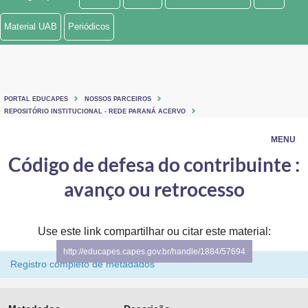
Ministério de Minas e Energia
Material UAB
Periódicos
Ministério da Ciência, Tecnologia, Inovações e Comunicações
Ministério do Meio Ambiente
PORTAL EDUCAPES
NOSSOS PARCEIROS
Ministério do Turismo
REPOSITÓRIO INSTITUCIONAL - REDE PARANÁ ACERVO
MENU
Ministério do Desenvolvimento Regional
Código de defesa do contribuinte :
Controladoria-Geral da União
avanço ou retrocesso
Ministério da Mulher, da Família e dos Direitos Humanos
Use este link compartilhar ou citar este material:
Secretaria-Geral
http://educapes.capes.gov.br/handle/1884/57694
Secretaria de Governo
Registro completo de metadados
Gabinete de Segurança Institucional