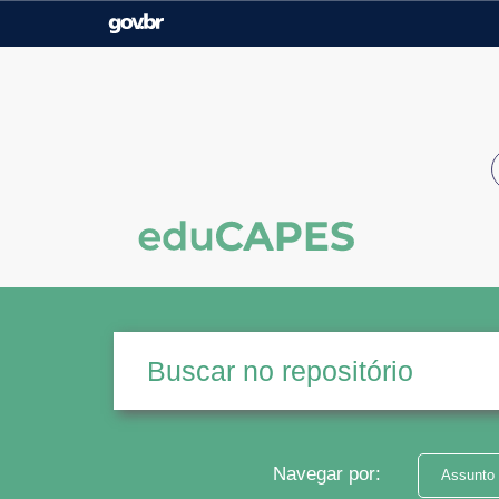
Casa Civil
Ministério da Justiça e
Segurança Pública
Ministério da Agricultura,
Ministério da Educação
Pecuária e Abastecimento
Ministério do Meio Ambiente
Ministério do Turismo
Secretaria de Governo
Gabinete de Segurança
Institucional
Navegar por:
Assunto