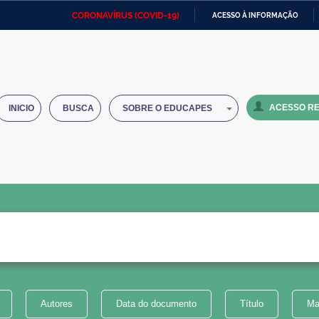
CORONAVÍRUS (COVID-19)
ACESSO À INFORMAÇÃO
Ministério da Defesa
Ministério das Relações
Mini
IR
Exteriores
PARA
O
Ministério da Cidadania
Ministério da Saúde
Mini
CONTEÚDO
ACESSO RE
INICIO
BUSCA
SOBRE O EDUCAPES
Ministério do Desenvolvimento
Controladoria-Geral da União
Minis
Regional
e do
Advocacia-Geral da União
Banco Central do Brasil
Plana
Autores
Data do documento
Título
Ma