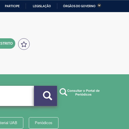
PARTICIPE
LEGISLAÇÃO
ÓRGÃOS DO GOVERNO
stério da Economia
Ministério da Infraestrutura
stério de Minas e Energia
Ministério da Ciência,
Tecnologia, Inovações e
Comunicações
STRITO
tério da Mulher, da Família
Secretaria-Geral
s Direitos Humanos
lto
terial UAB
Periódicos