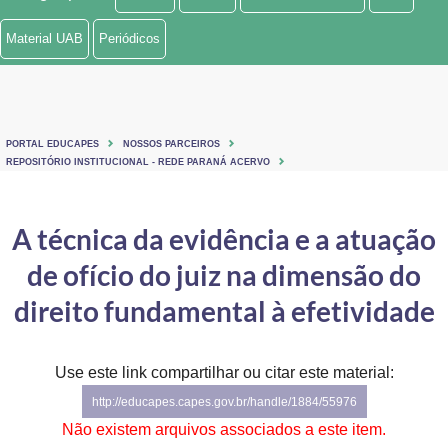
Ministério de Minas e Energia
Material UAB
Periódicos
Ministério da Ciência, Tecnologia, Inovações e Comunicações
Ministério do Meio Ambiente
PORTAL EDUCAPES
NOSSOS PARCEIROS
Ministério do Turismo
REPOSITÓRIO INSTITUCIONAL - REDE PARANÁ ACERVO
Ministério do Desenvolvimento Regional
A técnica da evidência e a atuação
Controladoria-Geral da União
de ofício do juiz na dimensão do
Ministério da Mulher, da Família e dos Direitos Humanos
direito fundamental à efetividade
Secretaria-Geral
Use este link compartilhar ou citar este material:
Secretaria de Governo
http://educapes.capes.gov.br/handle/1884/55976
Gabinete de Segurança Institucional
Não existem arquivos associados a este item.