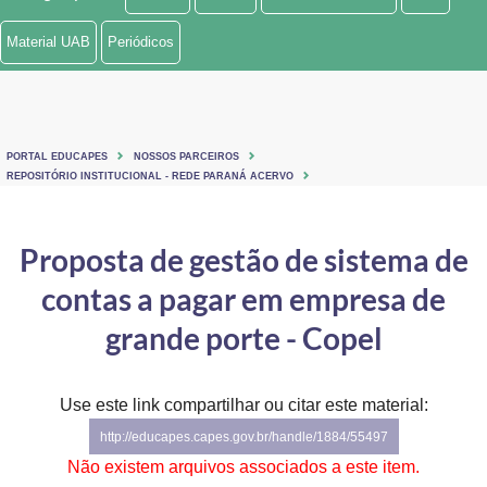
Ministério de Minas e Energia
Material UAB
Periódicos
Ministério da Ciência, Tecnologia, Inovações e Comunicações
Ministério do Meio Ambiente
PORTAL EDUCAPES
NOSSOS PARCEIROS
Ministério do Turismo
REPOSITÓRIO INSTITUCIONAL - REDE PARANÁ ACERVO
Ministério do Desenvolvimento Regional
Proposta de gestão de sistema de
Controladoria-Geral da União
contas a pagar em empresa de
Ministério da Mulher, da Família e dos Direitos Humanos
grande porte - Copel
Secretaria-Geral
Use este link compartilhar ou citar este material:
Secretaria de Governo
http://educapes.capes.gov.br/handle/1884/55497
Gabinete de Segurança Institucional
Não existem arquivos associados a este item.