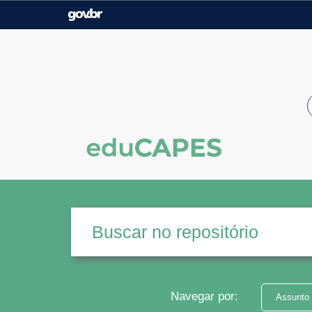
Casa Civil
Ministério da Justiça e
Segurança Pública
Ministério da Agricultura,
Ministério da Educação
Pecuária e Abastecimento
Ministério do Meio Ambiente
Ministério do Turismo
Secretaria de Governo
Gabinete de Segurança
Institucional
Navegar por:
Assunto