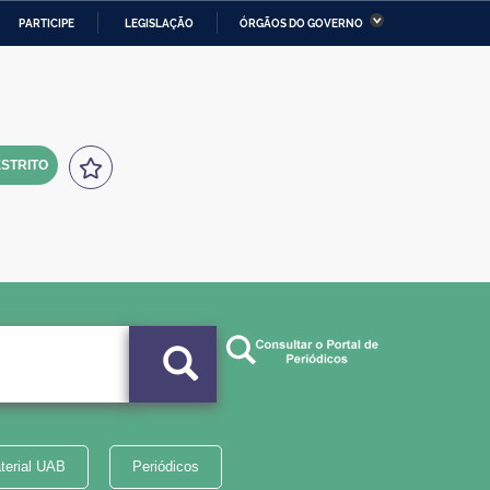
PARTICIPE
LEGISLAÇÃO
ÓRGÃOS DO GOVERNO
stério da Economia
Ministério da Infraestrutura
stério de Minas e Energia
Ministério da Ciência,
Tecnologia, Inovações e
Comunicações
STRITO
tério da Mulher, da Família
Secretaria-Geral
s Direitos Humanos
lto
terial UAB
Periódicos