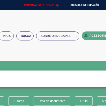
CORONAVÍRUS (COVID-19)
ACESSO À INFORMAÇÃO
Ministério da Defesa
Ministério das Relações
Mini
IR
Exteriores
PARA
O
Ministério da Cidadania
Ministério da Saúde
Mini
CONTEÚDO
ACESSO RE
INICIO
BUSCA
SOBRE O EDUCAPES
Ministério do Desenvolvimento
Controladoria-Geral da União
Minis
Regional
e do
Advocacia-Geral da União
Banco Central do Brasil
Plana
Autores
Data do documento
Título
Ma