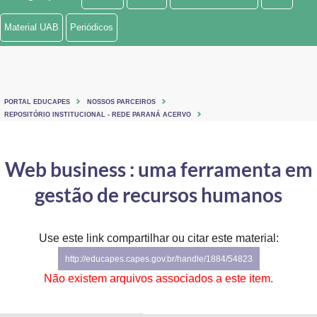
Ministério de Minas e Energia
Material UAB
Periódicos
Ministério da Ciência, Tecnologia, Inovações e Comunicações
Ministério do Meio Ambiente
PORTAL EDUCAPES
NOSSOS PARCEIROS
Ministério do Turismo
REPOSITÓRIO INSTITUCIONAL - REDE PARANÁ ACERVO
Ministério do Desenvolvimento Regional
Web business : uma ferramenta em
Controladoria-Geral da União
gestão de recursos humanos
Ministério da Mulher, da Família e dos Direitos Humanos
Use este link compartilhar ou citar este material:
Secretaria-Geral
http://educapes.capes.gov.br/handle/1884/54823
Secretaria de Governo
Não existem arquivos associados a este item.
Gabinete de Segurança Institucional