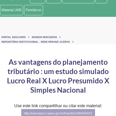
Ministério de Minas e Energia
Material UAB
Periódicos
Ministério da Ciência, Tecnologia, Inovações e Comunicações
Ministério do Meio Ambiente
PORTAL EDUCAPES
NOSSOS PARCEIROS
Ministério do Turismo
REPOSITÓRIO INSTITUCIONAL - REDE PARANÁ ACERVO
Ministério do Desenvolvimento Regional
As vantagens do planejamento
Controladoria-Geral da União
tributário : um estudo simulado
Ministério da Mulher, da Família e dos Direitos Humanos
Lucro Real X Lucro Presumido X
Secretaria-Geral
Simples Nacional
Secretaria de Governo
Use este link compartilhar ou citar este material:
Gabinete de Segurança Institucional
http://educapes.capes.gov.br/handle/1884/54031