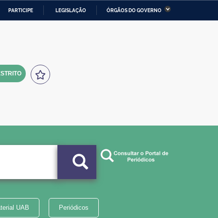
PARTICIPE
LEGISLAÇÃO
ÓRGÃOS DO GOVERNO
stério da Economia
Ministério da Infraestrutura
stério de Minas e Energia
Ministério da Ciência,
Tecnologia, Inovações e
Comunicações
STRITO
tério da Mulher, da Família
Secretaria-Geral
s Direitos Humanos
lto
terial UAB
Periódicos