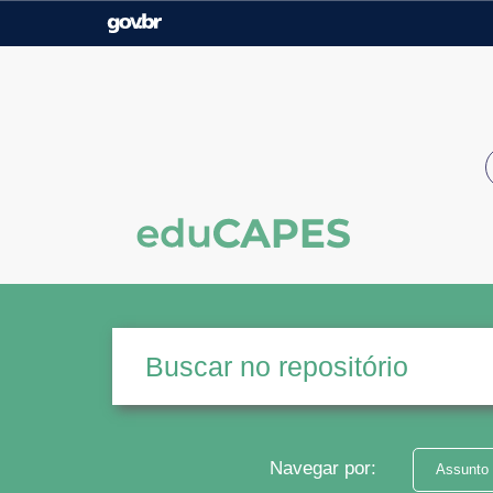
Casa Civil
Ministério da Justiça e
Segurança Pública
Ministério da Agricultura,
Ministério da Educação
Pecuária e Abastecimento
Ministério do Meio Ambiente
Ministério do Turismo
Secretaria de Governo
Gabinete de Segurança
Institucional
Navegar por:
Assunto