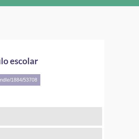
ulo escolar
andle/1884/53708