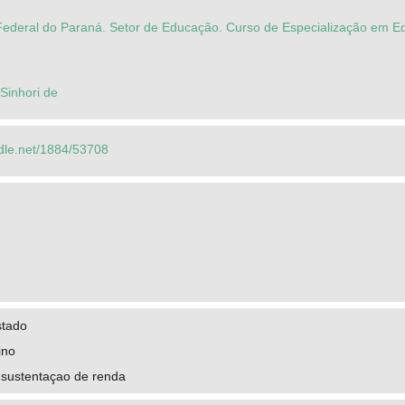
Federal do Paraná. Setor de Educação. Curso de Especialização em E
Sinhori de
ndle.net/1884/53708
stado
ino
sustentaçao de renda