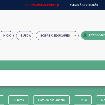
CORONAVÍRUS (COVID-19)
ACESSO À INFORMAÇÃO
Ministério da Defesa
Ministério das Relações
Mini
IR
Exteriores
PARA
O
Ministério da Cidadania
Ministério da Saúde
Mini
CONTEÚDO
ACESSO RE
INICIO
BUSCA
SOBRE O EDUCAPES
Ministério do Desenvolvimento
Controladoria-Geral da União
Minis
Regional
e do
Advocacia-Geral da União
Banco Central do Brasil
Plana
Autores
Data do documento
Título
Ma