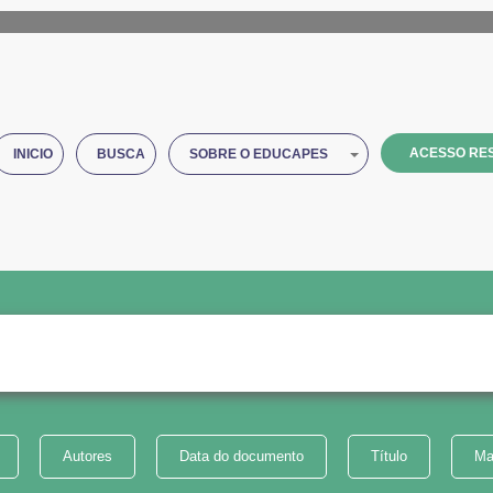
ACESSO RES
INICIO
BUSCA
SOBRE O EDUCAPES
Autores
Data do documento
Título
Ma