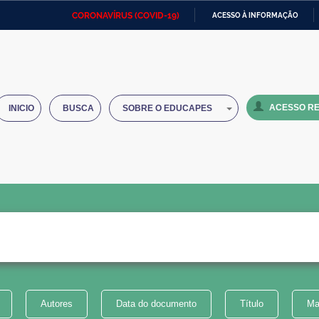
CORONAVÍRUS (COVID-19)
ACESSO À INFORMAÇÃO
Ministério da Defesa
Ministério das Relações
Mini
IR
Exteriores
PARA
O
Ministério da Cidadania
Ministério da Saúde
Mini
CONTEÚDO
ACESSO RE
INICIO
BUSCA
SOBRE O EDUCAPES
Ministério do Desenvolvimento
Controladoria-Geral da União
Minis
Regional
e do
Advocacia-Geral da União
Banco Central do Brasil
Plana
Autores
Data do documento
Título
Ma