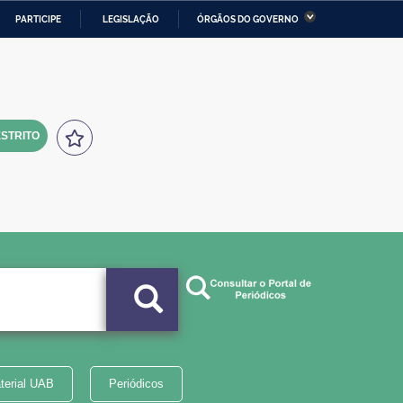
PARTICIPE
LEGISLAÇÃO
ÓRGÃOS DO GOVERNO
stério da Economia
Ministério da Infraestrutura
stério de Minas e Energia
Ministério da Ciência,
Tecnologia, Inovações e
Comunicações
STRITO
tério da Mulher, da Família
Secretaria-Geral
s Direitos Humanos
lto
terial UAB
Periódicos