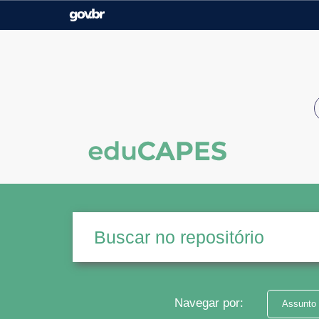
Casa Civil
Ministério da Justiça e
Segurança Pública
Ministério da Agricultura,
Ministério da Educação
Pecuária e Abastecimento
Ministério do Meio Ambiente
Ministério do Turismo
Secretaria de Governo
Gabinete de Segurança
Institucional
Navegar por:
Assunto