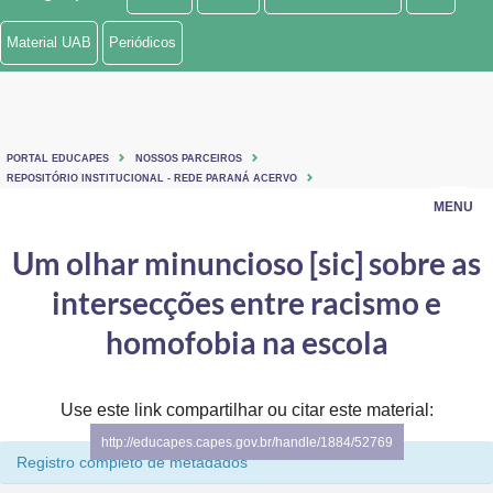
Ministério de Minas e Energia
Material UAB
Periódicos
Ministério da Ciência, Tecnologia, Inovações e Comunicações
Ministério do Meio Ambiente
PORTAL EDUCAPES
NOSSOS PARCEIROS
Ministério do Turismo
REPOSITÓRIO INSTITUCIONAL - REDE PARANÁ ACERVO
MENU
Ministério do Desenvolvimento Regional
Um olhar minuncioso [sic] sobre as
Controladoria-Geral da União
intersecções entre racismo e
Ministério da Mulher, da Família e dos Direitos Humanos
homofobia na escola
Secretaria-Geral
Use este link compartilhar ou citar este material:
Secretaria de Governo
http://educapes.capes.gov.br/handle/1884/52769
Registro completo de metadados
Gabinete de Segurança Institucional