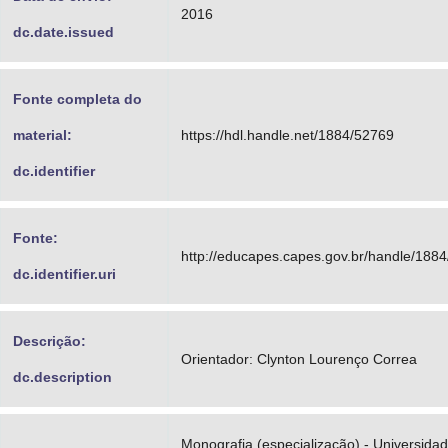
2016
dc.date.issued
Fonte completa do
material:
https://hdl.handle.net/1884/52769
dc.identifier
Fonte:
http://educapes.capes.gov.br/handle/188
dc.identifier.uri
Descrição:
Orientador: Clynton Lourenço Correa
dc.description
Monografia (especialização) - Universida