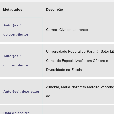
Advocacia-Geral da União
Metadados
Descrição
Banco Central do Brasil
Autor(es):
Planalto
Correa, Clynton Lourenço
dc.contributor
Universidade Federal do Paraná. Setor Lit
Autor(es):
Curso de Especialização em Gênero e
dc.contributor
Diversidade na Escola
Almeida, Maria Nazareth Moreira Vasconc
Autor(es): dc.creator
de
Data de aceite: