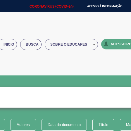
CORONAVÍRUS (COVID-19)
ACESSO À INFORMAÇÃO
Ministério da Defesa
Ministério das Relações
Mini
IR
Exteriores
PARA
O
Ministério da Cidadania
Ministério da Saúde
Mini
CONTEÚDO
ACESSO RE
INICIO
BUSCA
SOBRE O EDUCAPES
Ministério do Desenvolvimento
Controladoria-Geral da União
Minis
Regional
e do
Advocacia-Geral da União
Banco Central do Brasil
Plana
Autores
Data do documento
Título
Ma