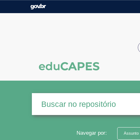
Casa Civil
Ministério da Justiça e
Segurança Pública
Ministério da Agricultura,
Ministério da Educação
Pecuária e Abastecimento
Ministério do Meio Ambiente
Ministério do Turismo
Secretaria de Governo
Gabinete de Segurança
Institucional
Navegar por:
Assunto