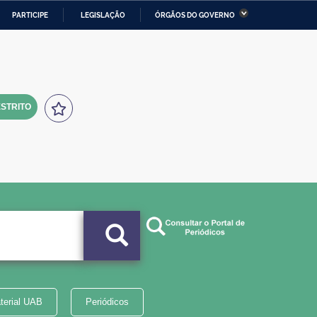
PARTICIPE
LEGISLAÇÃO
ÓRGÃOS DO GOVERNO
stério da Economia
Ministério da Infraestrutura
stério de Minas e Energia
Ministério da Ciência,
Tecnologia, Inovações e
Comunicações
STRITO
tério da Mulher, da Família
Secretaria-Geral
s Direitos Humanos
lto
terial UAB
Periódicos