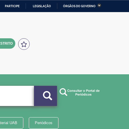
PARTICIPE
LEGISLAÇÃO
ÓRGÃOS DO GOVERNO
stério da Economia
Ministério da Infraestrutura
stério de Minas e Energia
Ministério da Ciência,
Tecnologia, Inovações e
Comunicações
STRITO
tério da Mulher, da Família
Secretaria-Geral
s Direitos Humanos
lto
terial UAB
Periódicos