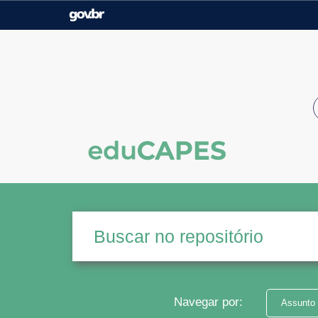
Casa Civil
Ministério da Justiça e
Segurança Pública
Ministério da Agricultura,
Ministério da Educação
Pecuária e Abastecimento
Ministério do Meio Ambiente
Ministério do Turismo
Secretaria de Governo
Gabinete de Segurança
Institucional
Navegar por:
Assunto