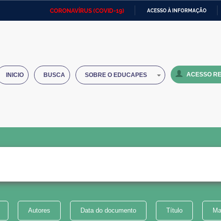
CORONAVÍRUS (COVID-19)
ACESSO À INFORMAÇÃO
Ministério da Defesa
Ministério das Relações
Mini
IR
Exteriores
PARA
O
Ministério da Cidadania
Ministério da Saúde
Mini
CONTEÚDO
ACESSO RE
INICIO
BUSCA
SOBRE O EDUCAPES
Ministério do Desenvolvimento
Controladoria-Geral da União
Minis
Regional
e do
Advocacia-Geral da União
Banco Central do Brasil
Plana
Autores
Data do documento
Título
Ma