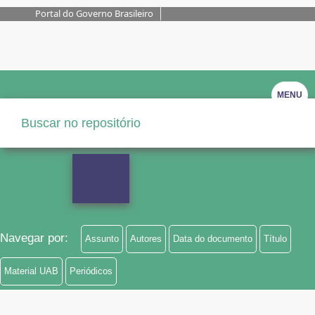
Portal do Governo Brasileiro
MENU
Navegar por:
Assunto
Autores
Data do documento
Título
Material UAB
Periódicos