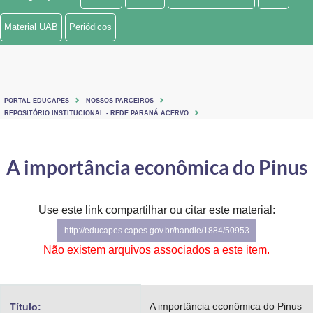
Ministério de Minas e Energia
Material UAB
Periódicos
Ministério da Ciência, Tecnologia, Inovações e Comunicações
Ministério do Meio Ambiente
PORTAL EDUCAPES
NOSSOS PARCEIROS
Ministério do Turismo
REPOSITÓRIO INSTITUCIONAL - REDE PARANÁ ACERVO
Ministério do Desenvolvimento Regional
A importância econômica do Pinus
Controladoria-Geral da União
Ministério da Mulher, da Família e dos Direitos Humanos
Use este link compartilhar ou citar este material:
http://educapes.capes.gov.br/handle/1884/50953
Secretaria-Geral
Não existem arquivos associados a este item.
Secretaria de Governo
Gabinete de Segurança Institucional
A importância econômica do Pinus
Título: