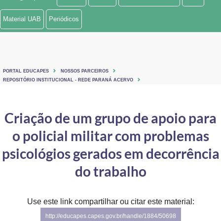
Ministério de Minas e Energia
Material UAB
Periódicos
Ministério da Ciência, Tecnologia, Inovações e Comunicações
Ministério do Meio Ambiente
PORTAL EDUCAPES
NOSSOS PARCEIROS
Ministério do Turismo
REPOSITÓRIO INSTITUCIONAL - REDE PARANÁ ACERVO
Ministério do Desenvolvimento Regional
Criação de um grupo de apoio para
Controladoria-Geral da União
o policial militar com problemas
Ministério da Mulher, da Família e dos Direitos Humanos
psicológios gerados em decorrência
Secretaria-Geral
do trabalho
Secretaria de Governo
Use este link compartilhar ou citar este material:
Gabinete de Segurança Institucional
http://educapes.capes.gov.br/handle/1884/50698