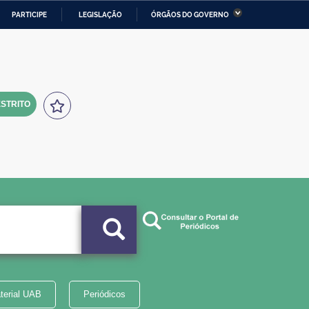
PARTICIPE
LEGISLAÇÃO
ÓRGÃOS DO GOVERNO
stério da Economia
Ministério da Infraestrutura
stério de Minas e Energia
Ministério da Ciência,
Tecnologia, Inovações e
Comunicações
STRITO
tério da Mulher, da Família
Secretaria-Geral
s Direitos Humanos
lto
terial UAB
Periódicos