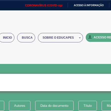
CORONAVÍRUS (COVID-19)
ACESSO À INFORMAÇÃO
Ministério da Defesa
Ministério das Relações
Mini
IR
Exteriores
PARA
O
Ministério da Cidadania
Ministério da Saúde
Mini
CONTEÚDO
ACESSO RE
INICIO
BUSCA
SOBRE O EDUCAPES
Ministério do Desenvolvimento
Controladoria-Geral da União
Minis
Regional
e do
Advocacia-Geral da União
Banco Central do Brasil
Plana
Autores
Data do documento
Título
Ma