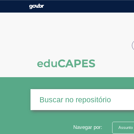
Casa Civil
Ministério da Justiça e
Segurança Pública
Ministério da Agricultura,
Ministério da Educação
Pecuária e Abastecimento
Ministério do Meio Ambiente
Ministério do Turismo
Secretaria de Governo
Gabinete de Segurança
Institucional
Navegar por:
Assunto