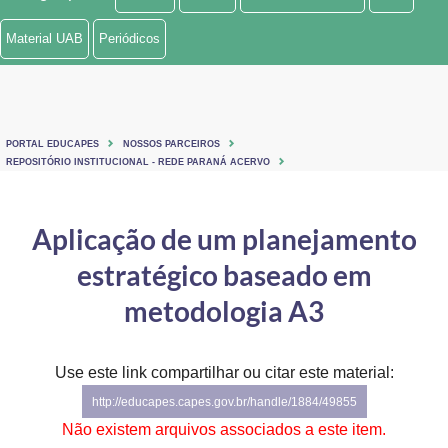
Ministério de Minas e Energia
Material UAB
Periódicos
Ministério da Ciência, Tecnologia, Inovações e Comunicações
Ministério do Meio Ambiente
PORTAL EDUCAPES
NOSSOS PARCEIROS
Ministério do Turismo
REPOSITÓRIO INSTITUCIONAL - REDE PARANÁ ACERVO
Ministério do Desenvolvimento Regional
Aplicação de um planejamento
Controladoria-Geral da União
estratégico baseado em
Ministério da Mulher, da Família e dos Direitos Humanos
metodologia A3
Secretaria-Geral
Use este link compartilhar ou citar este material:
Secretaria de Governo
http://educapes.capes.gov.br/handle/1884/49855
Gabinete de Segurança Institucional
Não existem arquivos associados a este item.