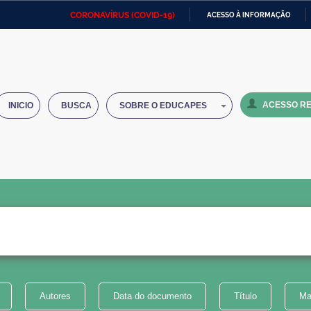
CORONAVÍRUS (COVID-19)
ACESSO À INFORMAÇÃO
Ministério da Defesa
Ministério das Relações
Mini
IR
Exteriores
PARA
O
Ministério da Cidadania
Ministério da Saúde
Mini
CONTEÚDO
ACESSO RE
INICIO
BUSCA
SOBRE O EDUCAPES
Ministério do Desenvolvimento
Controladoria-Geral da União
Minis
Regional
e do
Advocacia-Geral da União
Banco Central do Brasil
Plana
Autores
Data do documento
Título
Ma