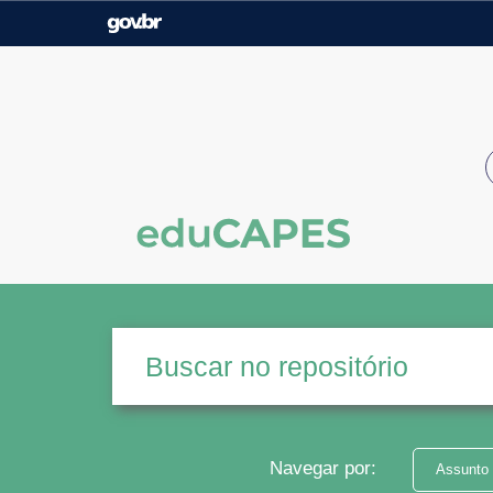
Casa Civil
Ministério da Justiça e
Segurança Pública
Ministério da Agricultura,
Ministério da Educação
Pecuária e Abastecimento
Ministério do Meio Ambiente
Ministério do Turismo
Secretaria de Governo
Gabinete de Segurança
Institucional
Navegar por:
Assunto