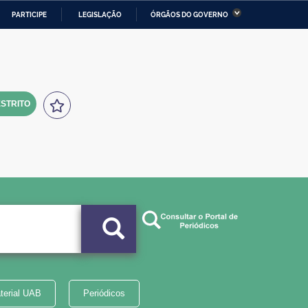
PARTICIPE
LEGISLAÇÃO
ÓRGÃOS DO GOVERNO
stério da Economia
Ministério da Infraestrutura
stério de Minas e Energia
Ministério da Ciência,
Tecnologia, Inovações e
Comunicações
STRITO
tério da Mulher, da Família
Secretaria-Geral
s Direitos Humanos
lto
terial UAB
Periódicos