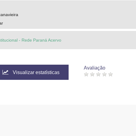
canavieira
ar
stitucional - Rede Paraná Acervo
Avaliação
Visualizar estatísticas