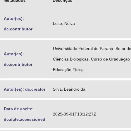
Metadados
Descrição
Advocacia-Geral da União
Autor(es):
Banco Central do Brasil
Leite, Neiva
dc.contributor
Planalto
Universidade Federal do Paraná. Setor d
Autor(es):
Ciências Biológicas. Curso de Graduação
dc.contributor
Educação Física
Autor(es): dc.creator
Silva, Leandro da
Data de aceite:
2025-09-01T13:12:27Z
dc.date.accessioned