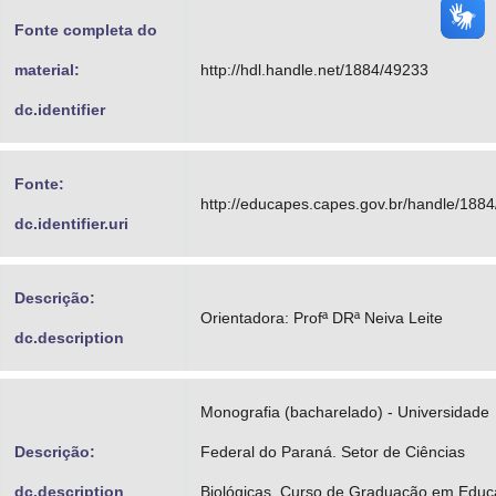
Fonte completa do
material:
http://hdl.handle.net/1884/49233
dc.identifier
Fonte:
http://educapes.capes.gov.br/handle/188
dc.identifier.uri
Descrição:
Orientadora: Profª DRª Neiva Leite
dc.description
Monografia (bacharelado) - Universidade
Descrição:
Federal do Paraná. Setor de Ciências
dc.description
Biológicas. Curso de Graduação em Edu