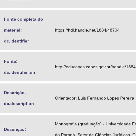
Fonte completa do
material:
https://hdl.handle.net/1884/48704
dc.identifier
Fonte:
http://educapes.capes.gov.br/handle/188
dc.identifier.uri
Descrição:
Orientador: Luis Fernando Lopes Pereira
dc.description
Monografia (graduação) - Universidade F
Descrição:
do Paraná, Setor de Ciências Jurídicas, C