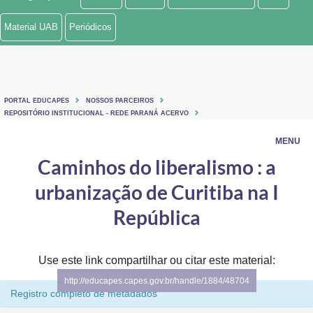
Ministério de Minas e Energia
Material UAB
Periódicos
Ministério da Ciência, Tecnologia, Inovações e Comunicações
Ministério do Meio Ambiente
PORTAL EDUCAPES
NOSSOS PARCEIROS
Ministério do Turismo
REPOSITÓRIO INSTITUCIONAL - REDE PARANÁ ACERVO
MENU
Ministério do Desenvolvimento Regional
Caminhos do liberalismo : a
Controladoria-Geral da União
urbanização de Curitiba na I
Ministério da Mulher, da Família e dos Direitos Humanos
República
Secretaria-Geral
Use este link compartilhar ou citar este material:
Secretaria de Governo
http://educapes.capes.gov.br/handle/1884/48704
Registro completo de metadados
Gabinete de Segurança Institucional