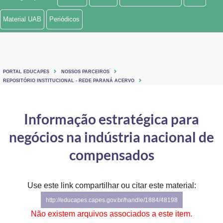
Ministério de Minas e Energia
Material UAB
Periódicos
Ministério da Ciência, Tecnologia, Inovações e Comunicações
Ministério do Meio Ambiente
PORTAL EDUCAPES
NOSSOS PARCEIROS
Ministério do Turismo
REPOSITÓRIO INSTITUCIONAL - REDE PARANÁ ACERVO
Ministério do Desenvolvimento Regional
Informação estratégica para
Controladoria-Geral da União
negócios na indústria nacional de
Ministério da Mulher, da Família e dos Direitos Humanos
compensados
Secretaria-Geral
Use este link compartilhar ou citar este material:
Secretaria de Governo
http://educapes.capes.gov.br/handle/1884/48198
Gabinete de Segurança Institucional
Não existem arquivos associados a este item.