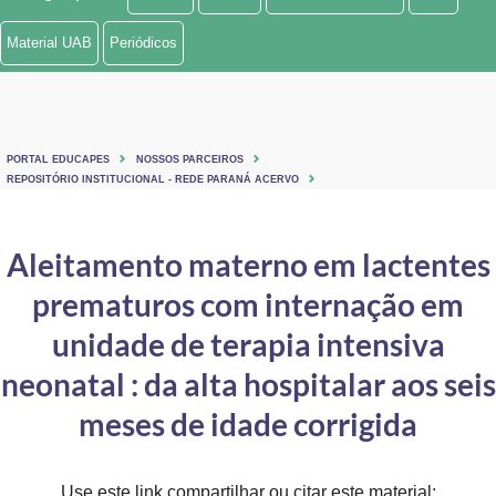
Ministério de Minas e Energia
Material UAB
Periódicos
Ministério da Ciência, Tecnologia, Inovações e Comunicações
Ministério do Meio Ambiente
PORTAL EDUCAPES
NOSSOS PARCEIROS
Ministério do Turismo
REPOSITÓRIO INSTITUCIONAL - REDE PARANÁ ACERVO
Ministério do Desenvolvimento Regional
Aleitamento materno em lactentes
Controladoria-Geral da União
prematuros com internação em
Ministério da Mulher, da Família e dos Direitos Humanos
unidade de terapia intensiva
Secretaria-Geral
neonatal : da alta hospitalar aos seis
meses de idade corrigida
Secretaria de Governo
Gabinete de Segurança Institucional
Use este link compartilhar ou citar este material: