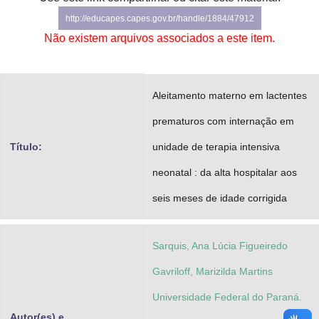
Advocacia-Geral da União
http://educapes.capes.gov.br/handle/1884/47912
Não existem arquivos associados a este item.
Banco Central do Brasil
Planalto
Aleitamento materno em lactentes
prematuros com internação em
Título:
unidade de terapia intensiva
neonatal : da alta hospitalar aos
seis meses de idade corrigida
Sarquis, Ana Lúcia Figueiredo
Gavriloff, Marizilda Martins
Universidade Federal do Paraná.
Autor(es) e