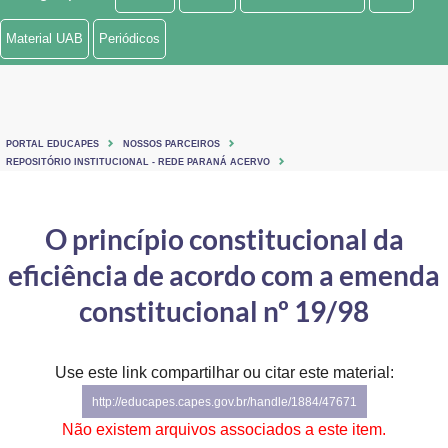
Ministério de Minas e Energia
Material UAB
Periódicos
Ministério da Ciência, Tecnologia, Inovações e Comunicações
Ministério do Meio Ambiente
PORTAL EDUCAPES
NOSSOS PARCEIROS
Ministério do Turismo
REPOSITÓRIO INSTITUCIONAL - REDE PARANÁ ACERVO
Ministério do Desenvolvimento Regional
O princípio constitucional da
Controladoria-Geral da União
eficiência de acordo com a emenda
Ministério da Mulher, da Família e dos Direitos Humanos
constitucional nº 19/98
Secretaria-Geral
Use este link compartilhar ou citar este material:
Secretaria de Governo
http://educapes.capes.gov.br/handle/1884/47671
Gabinete de Segurança Institucional
Não existem arquivos associados a este item.