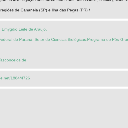
regiőes de Cananéia (SP) e Ilha das Peças (PR) /
, Emygdio Leite de Araujo,
Federal do Paraná. Setor de Cięncias Biológicas.Programa de Pós-Gr
 Vasconcelos de
dle.net/1884/4726