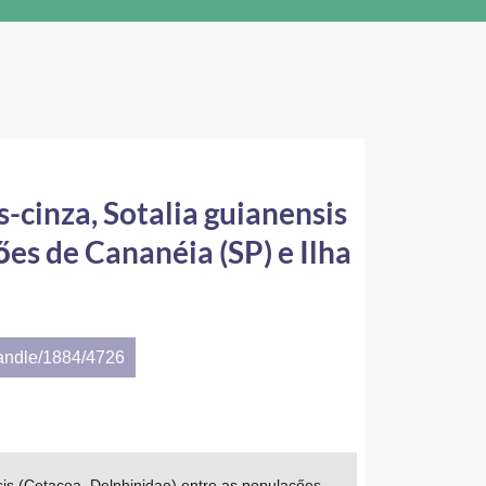
cinza, Sotalia guianensis
őes de Cananéia (SP) e Ilha
handle/1884/4726
sis (Cetacea, Delphinidae) entre as populaçőes