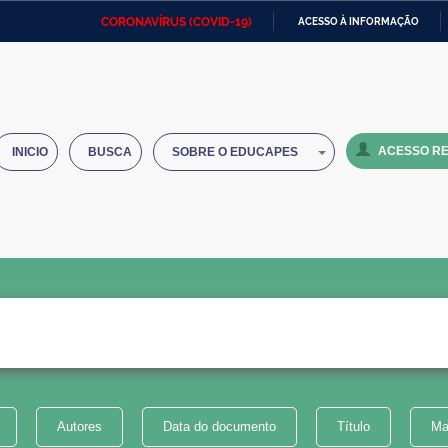
CORONAVÍRUS (COVID-19)
ACESSO À INFORMAÇÃO
Ministério da Defesa
Ministério das Relações
Mini
IR
Exteriores
PARA
O
Ministério da Cidadania
Ministério da Saúde
Mini
CONTEÚDO
ACESSO RE
INICIO
BUSCA
SOBRE O EDUCAPES
Ministério do Desenvolvimento
Controladoria-Geral da União
Minis
Regional
e do
Advocacia-Geral da União
Banco Central do Brasil
Plana
Autores
Data do documento
Título
Ma