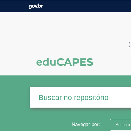
Casa Civil
Ministério da Justiça e
Segurança Pública
Ministério da Agricultura,
Ministério da Educação
Pecuária e Abastecimento
Ministério do Meio Ambiente
Ministério do Turismo
Secretaria de Governo
Gabinete de Segurança
Institucional
Navegar por:
Assunto