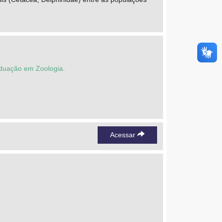
aduaçăo em Zoologia.
Acessar