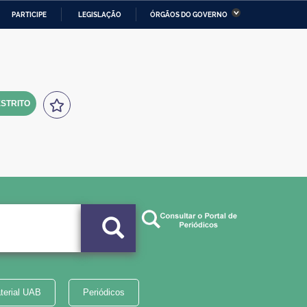
PARTICIPE
LEGISLAÇÃO
ÓRGÃOS DO GOVERNO
stério da Economia
Ministério da Infraestrutura
stério de Minas e Energia
Ministério da Ciência,
Tecnologia, Inovações e
Comunicações
STRITO
tério da Mulher, da Família
Secretaria-Geral
s Direitos Humanos
lto
terial UAB
Periódicos