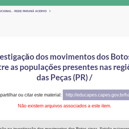
TUCIONAL - REDE PARANÁ ACERVO
vestigaçăo dos movimentos dos Botos-
re as populaçőes presentes nas regi
das Peças (PR) /
artilhar ou citar este material:
http://educapes.capes.gov.br/
Não existem arquivos associados a este item.
açăo na investigaçăo dos movimentos dos Botos-cinza, Sotalia guianen