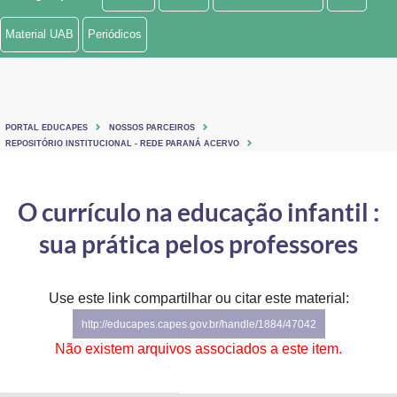
Ministério de Minas e Energia
Material UAB
Periódicos
Ministério da Ciência, Tecnologia, Inovações e Comunicações
Ministério do Meio Ambiente
PORTAL EDUCAPES
NOSSOS PARCEIROS
Ministério do Turismo
REPOSITÓRIO INSTITUCIONAL - REDE PARANÁ ACERVO
Ministério do Desenvolvimento Regional
O currículo na educação infantil :
Controladoria-Geral da União
sua prática pelos professores
Ministério da Mulher, da Família e dos Direitos Humanos
Use este link compartilhar ou citar este material:
Secretaria-Geral
http://educapes.capes.gov.br/handle/1884/47042
Secretaria de Governo
Não existem arquivos associados a este item.
Gabinete de Segurança Institucional