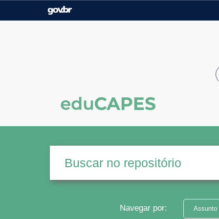
Casa Civil
Ministério da Justiça e
Segurança Pública
Ministério da Agricultura,
Ministério da Educação
Pecuária e Abastecimento
Ministério do Meio Ambiente
Ministério do Turismo
Secretaria de Governo
Gabinete de Segurança
Institucional
Navegar por:
Assunto