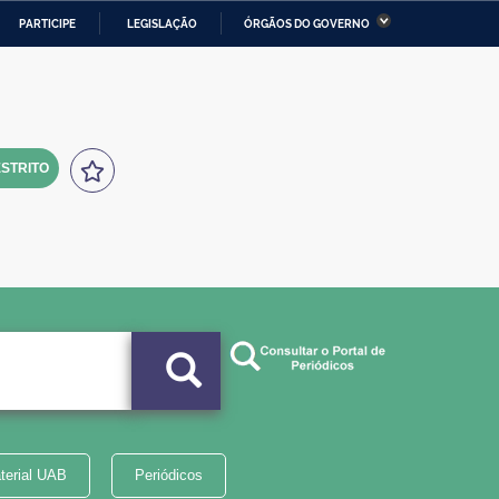
PARTICIPE
LEGISLAÇÃO
ÓRGÃOS DO GOVERNO
stério da Economia
Ministério da Infraestrutura
stério de Minas e Energia
Ministério da Ciência,
Tecnologia, Inovações e
Comunicações
STRITO
tério da Mulher, da Família
Secretaria-Geral
s Direitos Humanos
lto
terial UAB
Periódicos